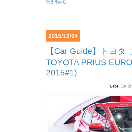
続きを読む
2015/10/04
【Car Guide】トヨ
TOYOTA PRIUS EUR
2015#1)
Label
Car B