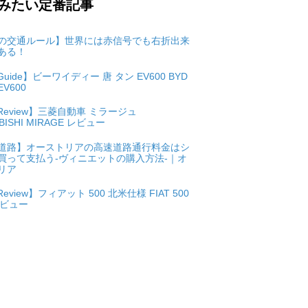
みたい定番記事
の交通ルール】世界には赤信号でも右折出来
ある！
 Guide】ビーワイディー 唐 タン EV600 BYD
EV600
 Review】三菱自動車 ミラージュ
BISHI MIRAGE レビュー
道路】オーストリアの高速道路通行料金はシ
買って支払う-ヴィニエットの購入方法-｜オ
リア
Review】フィアット 500 北米仕様 FIAT 500
レビュー