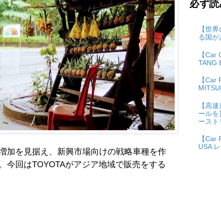
必ず読
【世界
る国が
【Car
TANG 
【Car
MITSU
【高速
ールを
ースト
【Car 
USA 
増加を見据え、新興市場向けの戦略車種を作
今回はTOYOTAがアジア地域で販売をする