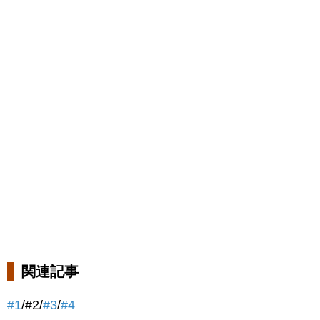
関連記事
#1
/#2/
#3
/
#4